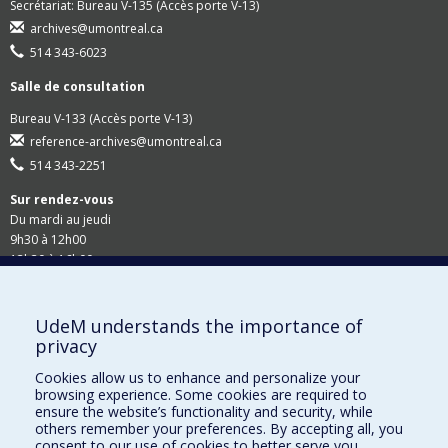
Secrétariat: Bureau V-135 (Accès porte V-13)
archives@umontreal.ca
514 343-6023
Salle de consultation
Bureau V-133 (Accès porte V-13)
reference-archives@umontreal.ca
514 343-2251
Sur rendez-vous
Du mardi au jeudi
9h30 à 12h00
13h30 à 16h00
Suivez-nous
UdeM understands the importance of
privacy
Site Web du Secrétariat général
Cookies allow us to enhance and personalize your
browsing experience. Some cookies are required to
Accessibilité
ensure the website’s functionality and security, while
others remember your preferences. By accepting all, you
Demandes en ligne
consent to our use of cookies to better serve you.