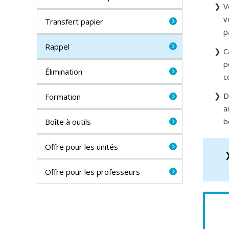
V
v
Transfert papier
p
Rappel
C
p
Élimination
c
D
Formation
a
b
Boîte à outils
Offre pour les unités
Offre pour les professeurs