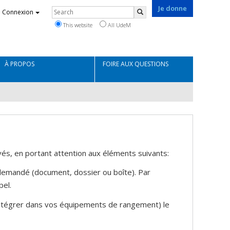
Je donne
Rechercher
Connexion
Search
This website
All UdeM
À PROPOS
FOIRE AUX QUESTIONS
ivés, en portant attention aux éléments suivants:
demandé (document, dossier ou boîte). Par
el.
ntégrer dans vos équipements de rangement) le