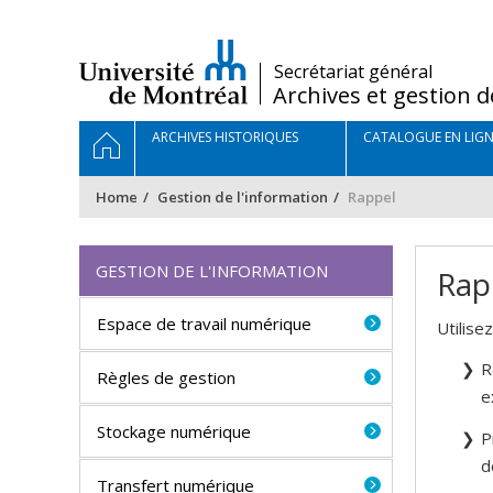
Passer
au
contenu
/
Secrétariat général
Archives et gestion d
Navigation
HOME
ARCHIVES HISTORIQUES
CATALOGUE EN LIGN
principale
Home
Gestion de l'information
Rappel
GESTION DE L'INFORMATION
Rap
Espace de travail numérique
Utilise
R
Règles de gestion
e
Stockage numérique
P
d
Transfert numérique