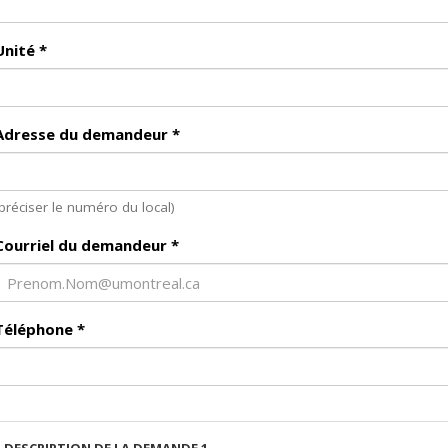
Unité
*
Adresse du demandeur
*
(préciser le numéro du local)
Courriel du demandeur
*
Téléphone
*