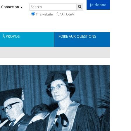
Je donne
Rechercher
Connexion
Search
This website
All UdeM
À PROPOS
FOIRE AUX QUESTIONS