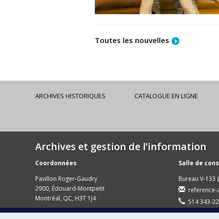
Toutes les nouvelles
ARCHIVES HISTORIQUES
CATALOGUE EN LIGNE
Archives et gestion de l’information
Coordonnées
Salle de con
Pavillon Roger-Gaudry
Bureau V-133 (
2900, Édouard-Montpetit
reference-
Montréal, QC, H3T 1J4
514 343-22
Secrétariat: Bureau V-135 (Accès porte V-13)
Sur rendez-v