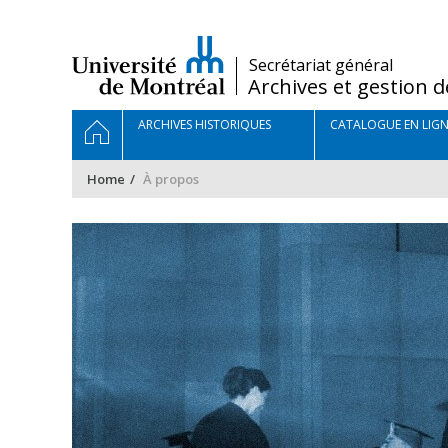
Passer
au
contenu
/
Secrétariat général
Archives et gestion d
Navigation
HOME
ARCHIVES HISTORIQUES
CATALOGUE EN LIGN
principale
Home
À propos