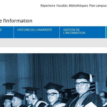
Liens
Répertoire
Facultés
Bibliothèques
Plan campus
externes
e l’information
E
HISTOIRE DE L'UNIVERSITÉ
GESTION DE
L'INFORMATION