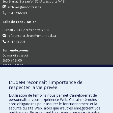
Secrétariat: Bureau V-135 (Accès porte V-13)
archives@umontreal.ca
514 343-6023
Salle de consultation
Bureau V-133 (Accès porte V-13)
reference-archives@umontreal.ca
514 343-2251
Sur rendez-vous
Du mardi au jeudi
9h30 à 12h00
13h30 à 16h00
Suivez-nous
L’UdeM reconnaît l’importance de
respecter la vie privée
Site Web du Secrétariat général
L’utilisation de témoins nous permet d’améliorer et de
personnaliser votre expérience Web. Certains témoins
Accessibilité
sont obligatoires pour assurer le fonctionnement et la
sécurité du site Web, alors que d’autres enregistrent vos
Demandes en ligne
préférences. En acceptant tout, vous consentez à notre