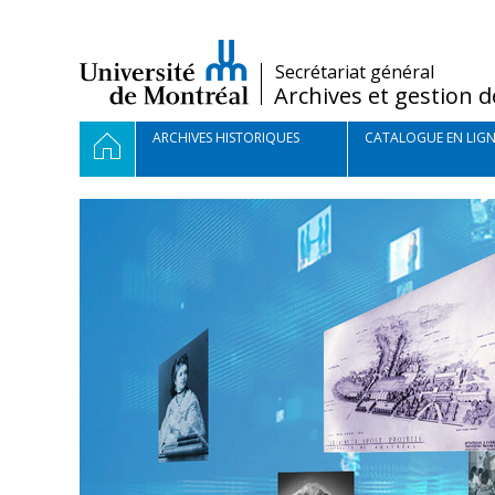
Passer
au
contenu
/
Secrétariat général
Archives et gestion d
Navigation
ACCUEIL
ARCHIVES HISTORIQUES
CATALOGUE EN LIGN
principale