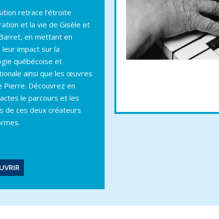
ition retrace l’étroite
ration et la vie de Gisèle et
Barret, en mettant en
 leur impact sur la
gie québécoise et
tionale ainsi que les œuvres
e Pierre. Découvrez en
actes le parcours et les
s de ces deux créateurs
ormes.
UVRIR