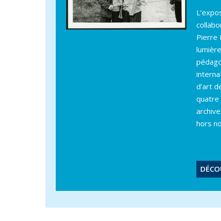
L’expos
collabo
Pierre 
lumière
pédago
interna
d’art d
quatre 
archive
hors n
DÉCO