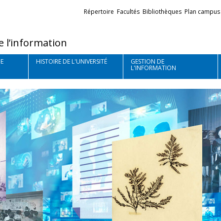
Liens
Répertoire
Facultés
Bibliothèques
Plan campus
externes
e l’information
E
HISTOIRE DE L'UNIVERSITÉ
GESTION DE
L'INFORMATION