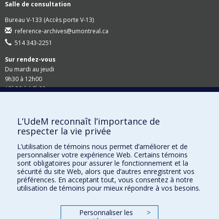
Salle de consultation
Bureau V-133 (Accès porte V-13)
reference-archives@umontreal.ca
514 343-2251
Sur rendez-vous
Du mardi au jeudi
9h30 à 12h00
13h30 à 16h00
Suivez-nous
L’UdeM reconnaît l’importance de
respecter la vie privée
Site Web du Secrétariat général
L’utilisation de témoins nous permet d’améliorer et de
personnaliser votre expérience Web. Certains témoins
Accessibilité
sont obligatoires pour assurer le fonctionnement et la
sécurité du site Web, alors que d’autres enregistrent vos
Demandes en ligne
préférences. En acceptant tout, vous consentez à notre
utilisation de témoins pour mieux répondre à vos besoins.
Demande de rappel
Personnaliser les
>
Demande de recherche