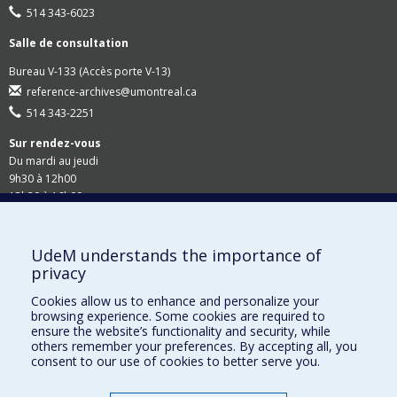
514 343-6023
Salle de consultation
Bureau V-133 (Accès porte V-13)
reference-archives@umontreal.ca
514 343-2251
Sur rendez-vous
Du mardi au jeudi
9h30 à 12h00
13h30 à 16h00
Suivez-nous
UdeM understands the importance of
privacy
Site Web du Secrétariat général
Cookies allow us to enhance and personalize your
browsing experience. Some cookies are required to
Accessibilité
ensure the website’s functionality and security, while
others remember your preferences. By accepting all, you
Demandes en ligne
consent to our use of cookies to better serve you.
Demande de rappel