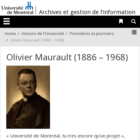
Passer
/
au
Archives et gestion de l’information
contenu
Liens 
R
Menu
N
Home
Histoire de l'Université
Pionnières et pionniers
Olivier Maurault (1886 – 1968)
Olivier Maurault (1886 – 1968)
« Université de Montréal, tu n’es encore qu’un projet »,