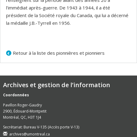
renseignent sur la période allant des années 20 à
l’immédiat après-guerre. De 1943 à 1944, il a été
président de la Société royale du Canada, qui lui a décerné
la médaille J.B.-Tyrrell en 1956.
Retour à la liste des pionnières et pionniers
Archives et gestion de l’information
Coordonnées
Pavillon Roger-Gaudry
2900, Édouard-Montpetit
Montréal, QC, H3T 1J4
Secrétariat: Bureau V-135 (Accès porte V-13)
archives@umontreal.ca