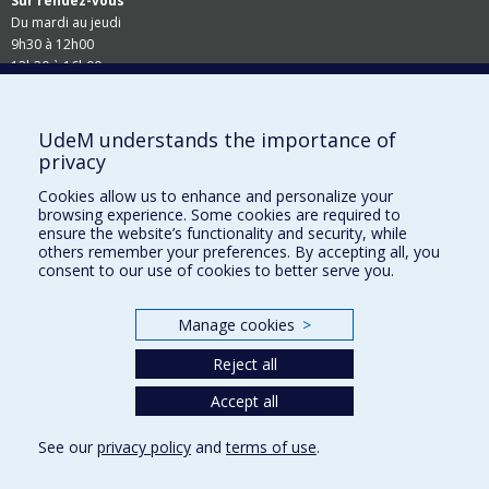
Sur rendez-vous
Du mardi au jeudi
9h30 à 12h00
13h30 à 16h00
Suivez-nous
UdeM understands the importance of
privacy
Site Web du Secrétariat général
Cookies allow us to enhance and personalize your
browsing experience. Some cookies are required to
Accessibilité
ensure the website’s functionality and security, while
others remember your preferences. By accepting all, you
Demandes en ligne
consent to our use of cookies to better serve you.
Demande de rappel
Manage cookies
>
Demande de recherche
Reject all
Commande de documents - Dossier étudiant
Accept all
See our
privacy policy
and
terms of use
.
Privacy