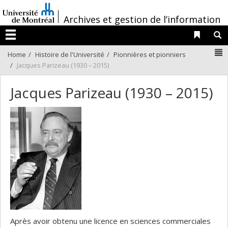
Passer
/
au
Archives et gestion de l’information
contenu
Liens 
R
Menu
N
Home
Histoire de l'Université
Pionnières et pionniers
Jacques Parizeau (1930 – 2015)
Jacques Parizeau (1930 – 2015)
Après avoir obtenu une licence en sciences commerciales