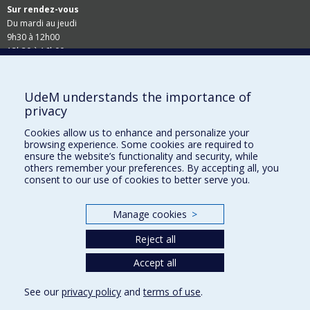
Sur rendez-vous
Du mardi au jeudi
9h30 à 12h00
13h30 à 16h00
Suivez-nous
UdeM understands the importance of
privacy
Site Web du Secrétariat général
Cookies allow us to enhance and personalize your
browsing experience. Some cookies are required to
Accessibilité
ensure the website’s functionality and security, while
others remember your preferences. By accepting all, you
Demandes en ligne
consent to our use of cookies to better serve you.
Demande de rappel
Manage cookies
>
Demande de recherche
Reject all
Commande de documents - Dossier étudiant
Accept all
See our
privacy policy
and
terms of use
.
Privacy