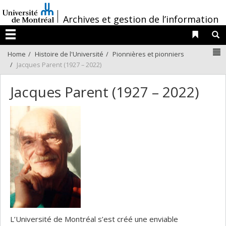
Passer
/
au
Archives et gestion de l’information
contenu
Liens 
R
Menu
N
Home
Histoire de l'Université
Pionnières et pionniers
Jacques Parent (1927 – 2022)
Jacques Parent (1927 – 2022)
L’Université de Montréal s’est créé une enviable