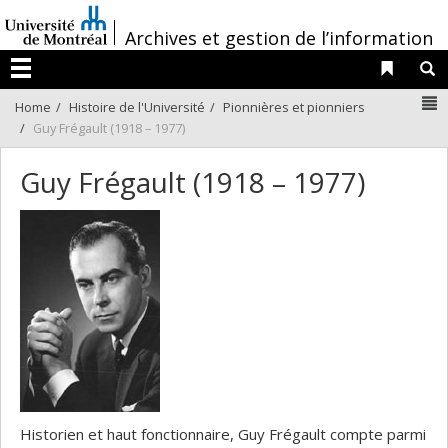
Passer
/
au
Archives et gestion de l’information
contenu
Liens 
R
Menu
N
Home
Histoire de l'Université
Pionnières et pionniers
Guy Frégault (1918 – 1977)
Guy Frégault (1918 – 1977)
Historien et haut fonctionnaire, Guy Frégault compte parmi