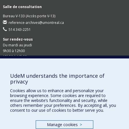
Salle de consultation
Bureau V-133 (Accès porte V-13)
reference-archives@umontreal.ca
514 343-2251
Sur rendez-vous
Du mardi au jeudi
9h30 à 12h00
13h30 à 16h00
Suivez-nous
UdeM understands the importance of
privacy
Site Web du Secrétariat général
Cookies allow us to enhance and personalize your
browsing experience. Some cookies are required to
Accessibilité
ensure the website’s functionality and security, while
others remember your preferences. By accepting all, you
Demandes en ligne
consent to our use of cookies to better serve you.
Demande de rappel
Manage cookies
>