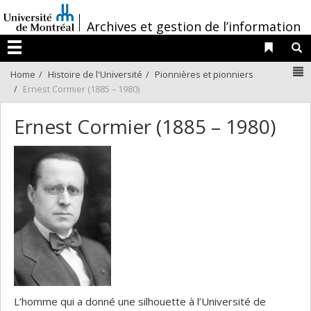
Passer
/
au
Archives et gestion de l’information
contenu
Liens 
R
Menu
N
Home
Histoire de l'Université
Pionnières et pionniers
Ernest Cormier (1885 – 1980)
Ernest Cormier (1885 – 1980)
L’homme qui a donné une silhouette à l’Université de