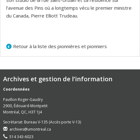
son studio de la rue Saint-Urbain et sa résidence sur
l’avenue des Pins où a longtemps vécu le premier ministre
du Canada, Pierre Elliott Trudeau.
Retour à la liste des pionnières et pionniers
Archives et gestion de l’information
Coordonnées
Pavillon Roger-Gaudry
2900, Édouard-Montpetit
Montréal, QC, H3T 1J4
Secrétariat: Bureau V-135 (Accès porte V-13)
archives@umontreal.ca
514 343-6023