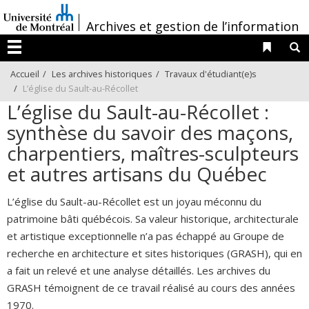
Passer
/
au
Archives et gestion de l’information
contenu
Liens 
R
Menu
Accueil
Les archives historiques
Travaux d'étudiant(e)s
L’église du Sault-au-Récollet
L’église du Sault-au-Récollet :
synthèse du savoir des maçons,
charpentiers, maîtres-sculpteurs
et autres artisans du Québec
L’église du Sault-au-Récollet est un joyau méconnu du
patrimoine bâti québécois. Sa valeur historique, architecturale
et artistique exceptionnelle n’a pas échappé au Groupe de
recherche en architecture et sites historiques (GRASH), qui en
a fait un relevé et une analyse détaillés. Les archives du
GRASH témoignent de ce travail réalisé au cours des années
1970.