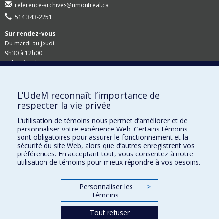
reference-archives@umontreal.ca
514 343-2251
Sur rendez-vous
Du mardi au jeudi
9h30 à 12h00
13h30 à 16h00
Suivez-nous
L’UdeM reconnaît l’importance de
respecter la vie privée
Site Web du Secrétariat général
L’utilisation de témoins nous permet d’améliorer et de
personnaliser votre expérience Web. Certains témoins
Accessibilité
sont obligatoires pour assurer le fonctionnement et la
sécurité du site Web, alors que d’autres enregistrent vos
Demandes en ligne
préférences. En acceptant tout, vous consentez à notre
utilisation de témoins pour mieux répondre à vos besoins.
Demande de rappel
Personnaliser les
>
Demande de recherche
témoins
Commande de documents - Dossier étudiant
Tout refuser