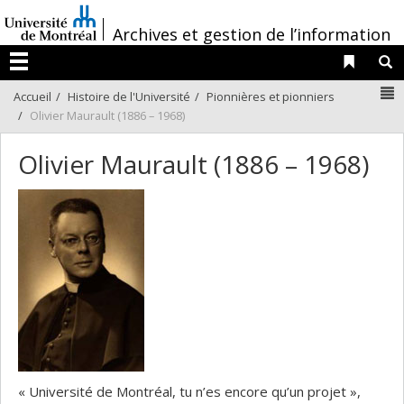
Passer
/
au
Archives et gestion de l’information
contenu
Liens 
R
Menu
N
Accueil
Histoire de l'Université
Pionnières et pionniers
Olivier Maurault (1886 – 1968)
Olivier Maurault (1886 – 1968)
« Université de Montréal, tu n’es encore qu’un projet »,