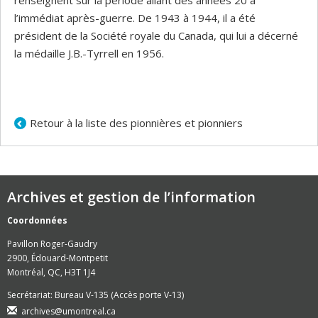
renseignent sur la période allant des années 20 à
l’immédiat après-guerre. De 1943 à 1944, il a été
président de la Société royale du Canada, qui lui a décerné
la médaille J.B.-Tyrrell en 1956.
Retour à la liste des pionnières et pionniers
Archives et gestion de l’information
Coordonnées
Pavillon Roger-Gaudry
2900, Édouard-Montpetit
Montréal, QC, H3T 1J4
Secrétariat: Bureau V-135 (Accès porte V-13)
archives@umontreal.ca