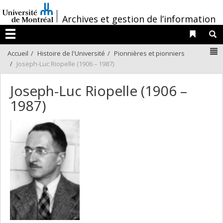
Passer
/
au
Archives et gestion de l’information
contenu
Liens 
R
Menu
N
Accueil
Histoire de l'Université
Pionnières et pionniers
Joseph-Luc Riopelle (1906 – 1987)
Joseph-Luc Riopelle (1906 –
1987)