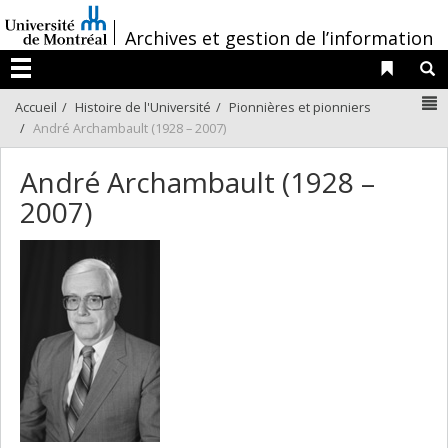
Passer
/
au
Archives et gestion de l’information
contenu
Liens 
R
Menu
N
Accueil
Histoire de l'Université
Pionnières et pionniers
André Archambault (1928 – 2007)
André Archambault (1928 –
2007)